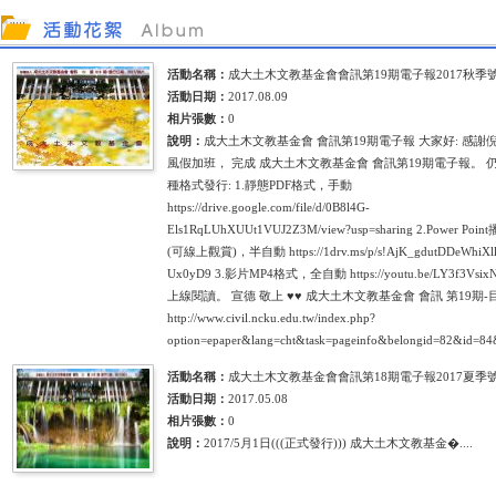
活動名稱：
成大土木文教基金會會訊第19期電子報2017秋季
活動日期：
2017.08.09
相片張數：
0
說明：
成大土木文教基金會 會訊第19期電子報 大家好: 感謝
風假加班， 完成 成大土木文教基金會 會訊第19期電子報。 
種格式發行: 1.靜態PDF格式，手動
https://drive.google.com/file/d/0B8l4G-
Els1RqLUhXUUt1VUJ2Z3M/view?usp=sharing 2.Power Po
(可線上觀賞)，半自動 https://1drv.ms/p/s!AjK_gdutDDeWhiXll
Ux0yD9 3.影片MP4格式，全自動 https://youtu.be/LY3f3Vsi
上線閱讀。 宣德 敬上 ♥♥ 成大土木文教基金會 會訊 第19期-目
http://www.civil.ncku.edu.tw/index.php?
option=epaper&lang=cht&task=pageinfo&belongid=82&id=84
活動名稱：
成大土木文教基金會會訊第18期電子報2017夏季
活動日期：
2017.05.08
相片張數：
0
說明：
2017/5月1日(((正式發行))) 成大土木文教基金�....