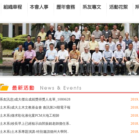
(系友訊息)成大傑出成就獎得獎人名單_1080628
2019.
(土木系)成大土木文教基金會 會訊第24期電子報
2018.
(土木系)徵求彰化液化案PCM大地工程師
2018.
(土木系)校長早上已經核示由郭振銘老師擔任系..
2018.
(土木系)土木系專題演講-特別邀請德州大學阿..
2018.