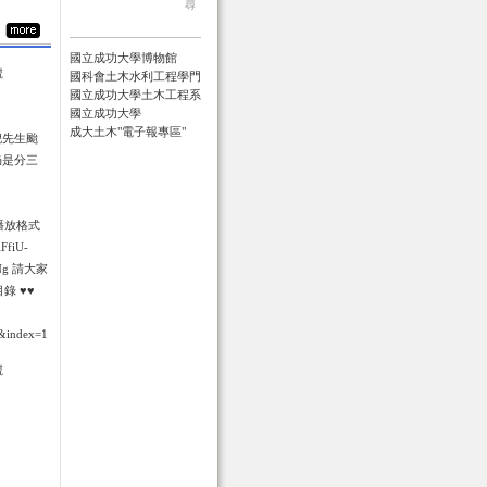
尋
國立成功大學博物館
號
國科會土木水利工程學門
國立成功大學土木工程系
國立成功大學
成大土木"電子報專區"
倪先生颱
仍是分三
int播放格式
FfiU-
xNg 請大家
錄 ♥♥
&index=1
號