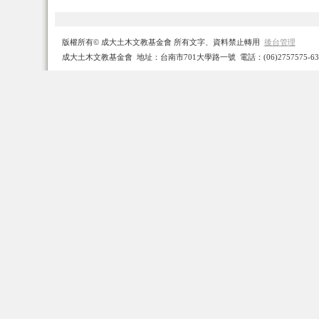
版權所有© 成大土木文教基金會 所有文字、資料禁止轉用
後台管理
成大土木文教基金會 地址：台南市701大學路一號 電話：(06)2757575-63171 Ema