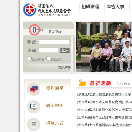
系友登錄
記住帳號
自動登入
忘記密碼
(系友訊息)成大傑出成就獎得獎人名單_10
(土木系)成大土木文教基金會 會訊第2
(土木系)徵求彰化液化案PCM大地工程
(土木系)校長早上已經核示由郭振銘老師
(土木系)土木系專題演講-特別邀請德州