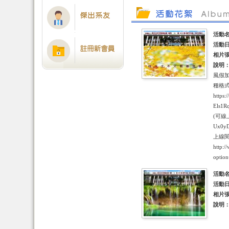
活動
活動
相片
說明
風假加
種格式
https:
Els1R
(可線上觀
Ux0y
上線閱
http:/
optio
活動
活動
相片
說明